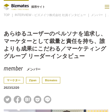
採用サイト
TOP
INTERVIEW－ビズメイツ株式会社 社員インタビュー
メンバー
あ
あらゆるユーザーのペルソナを追求し、
マーケターとして裁量と責任を持ち、誰
よりも成果にこだわる／マーケティング
グループ リーダーインタビュー
メンバー
マーケター
Zipan
Bizmates
2023/12/20