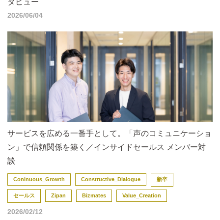
タビュー
2026/06/04
サービスを広める一番手として。「声のコミュニケーショ
ン」で信頼関係を築く／インサイドセールス メンバー対
談
Coninuous_Growth
Constructive_Dialogue
新卒
セールス
Zipan
Bizmates
Value_Creation
2026/02/12