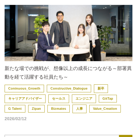
新たな場での挑戦が、想像以上の成長につながる～部署異
動を経て活躍する社員たち～
Coninuous_Growth
Constructive_Dialogue
新卒
キャリアアドバイザー
セールス
エンジニア
GitTap
G Talent
Zipan
Bizmates
人事
Value_Creation
2026/02/12