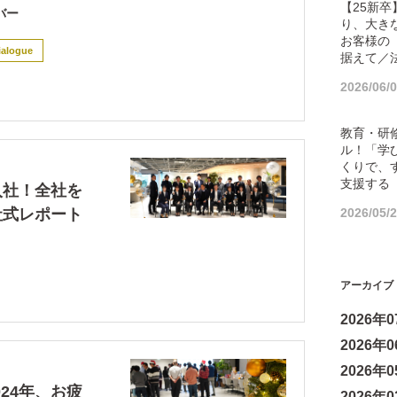
【25新
バー
り、大き
お客様の
ialogue
据えて／
2026/06/
教育・研
ル！「学
くりで、
支援する
入社！全社を
社式レポート
2026/05/
アーカイブ
2026年07
2026年06
2026年05
24年、お疲
2026年02