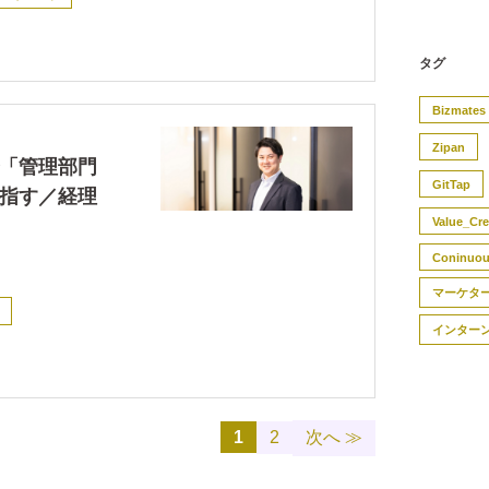
タグ
Bizmates
Zipan
「管理部門
GitTap
指す／経理
Value_Cre
Coninuo
マーケタ
インター
1
2
次へ ≫