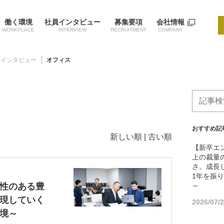
働く環境
社員インタビュー
募集要項
会社情報
社員インタビュー
オフィス
おすすめ記
新しい順 |
古い順
【新卒エ
上の裁量
さ。成長
1年を振り
性のある豊
～
現していく
2026/07/
境～