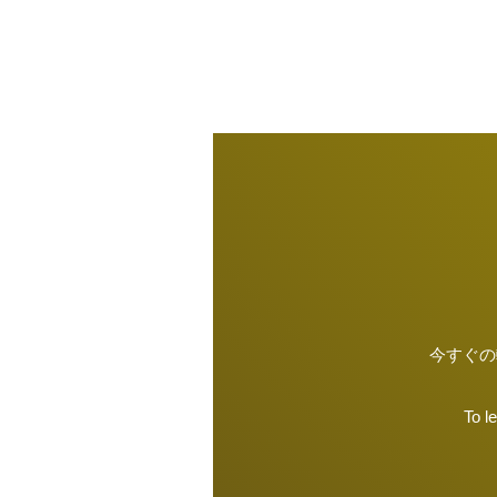
今すぐの
To l