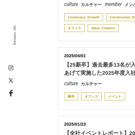
カルチャー
メン
Coninuous_Growth
Constructive_D
Bizmates, INC.
オフィス
Value_Creation
2025/04/01
【25新卒】過去最多13名が
あげて実施した2025年度入
カルチャー
新卒
オフィス
イベント
2025/01/23
【全社イベントレポート】20