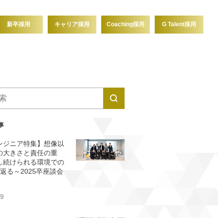
新卒採用
キャリア採用
Coaching採用
G Talent採用
事
ンジニア特集】想像以
の大きさと責任の重
し続けられる環境での
返る～2025卒座談会
29