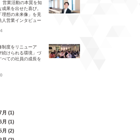
卒】営業活動の本質を知
な成果を出せた喜び。
「理想の未来像」を見
法人営業インタビュー
04
修制度をリニューア
び続けられる環境」づ
すべての社員の成長を
20
月 (1)
月 (1)
月 (2)
月 (2)