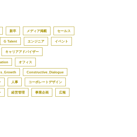
新卒
メディア掲載
セールス
G Talent
エンジニア
イベント
キャリアアドバイザー
ation
オフィス
us_Growth
Constructive_Dialogue
ー
人事
コーポレートデザイン
ン
経営管理
事業企画
広報