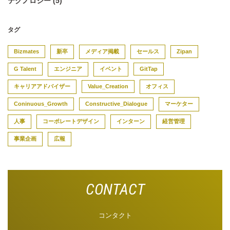
テクノロジー (5)
タグ
Bizmates
新卒
メディア掲載
セールス
Zipan
G Talent
エンジニア
イベント
GitTap
キャリアアドバイザー
Value_Creation
オフィス
Coninuous_Growth
Constructive_Dialogue
マーケター
人事
コーポレートデザイン
インターン
経営管理
事業企画
広報
コンタクト