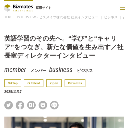
採用サイト
TOP
INTERVIEW－ビズメイツ株式会社 社員インタビュー
ビジネス
英
英語学習のその先へ。“学び”と“キャリ
ア”をつなぎ、新たな価値を生み出す／社
長室ディレクターインタビュー
メンバー
ビジネス
GitTap
G Talent
Zipan
Bizmates
2025/11/17