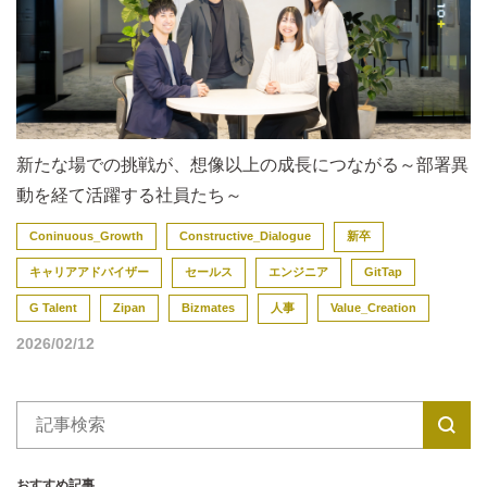
新たな場での挑戦が、想像以上の成長につながる～部署異
動を経て活躍する社員たち～
Coninuous_Growth
Constructive_Dialogue
新卒
キャリアアドバイザー
セールス
エンジニア
GitTap
G Talent
Zipan
Bizmates
人事
Value_Creation
2026/02/12
おすすめ記事