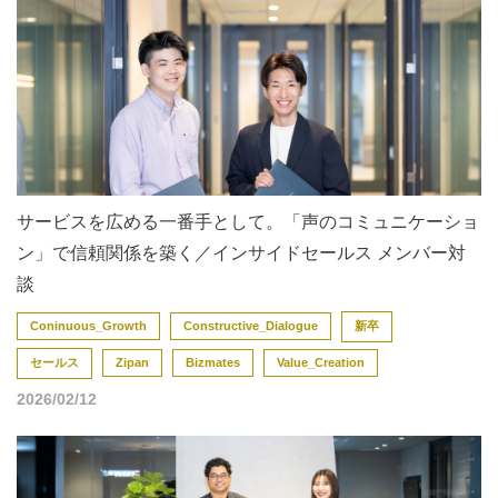
サービスを広める一番手として。「声のコミュニケーショ
ン」で信頼関係を築く／インサイドセールス メンバー対
談
Coninuous_Growth
Constructive_Dialogue
新卒
セールス
Zipan
Bizmates
Value_Creation
2026/02/12